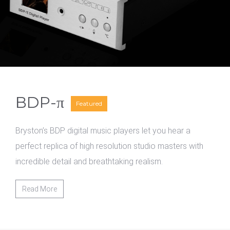
BDP-π
Featured
Bryston’s BDP digital music players let you hear a
perfect replica of high resolution studio masters with
incredible detail and breathtaking realism.
Read More